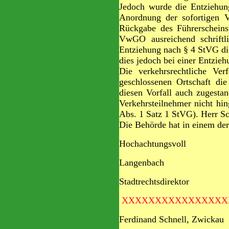
Jedoch wurde die Entziehun
Anordnung der sofortigen V
Rückgabe des Führerscheins
VwGO ausreichend schriftli
Entziehung nach § 4 StVG die
dies jedoch bei einer Entzieh
Die verkehrsrechtliche Ver
geschlossenen Ortschaft di
diesen Vorfall auch zugestan
Verkehrsteilnehmer nicht h
Abs. 1 Satz 1 StVG). Herr Sc
Die Behörde hat in einem der
Hochachtungsvoll
Langenbach
Stadtrechtsdirektor
XXXXXXXXXXXXXXXX
Ferdinand Sch