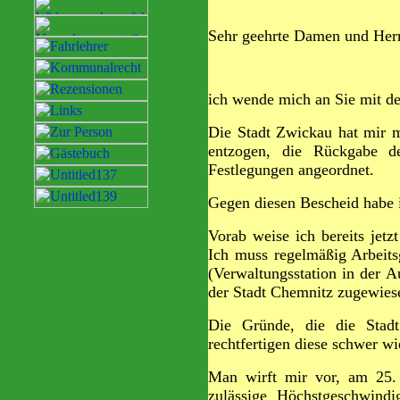
Sehr geehrte Damen und Her
ich wende mich an Sie mit de
Die Stadt Zwickau hat mir m
entzogen, die Rückgabe de
Festlegungen angeordnet.
Gegen diesen Bescheid habe i
Vorab weise ich bereits jetz
Ich muss regelmäßig Arbeit
(Verwaltungsstation in der A
der Stadt Chemnitz zugewies
Die Gründe, die die Stadt
rechtfertigen diese schwer w
Man wirft mir vor, am 25. 
zulässige Höchstgeschwind