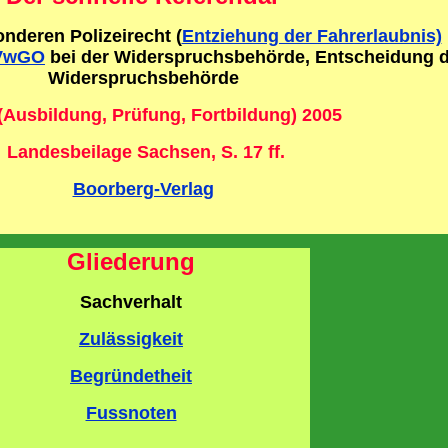
nderen Polizeirecht (
Entziehung der Fahrerlaubnis)
 VwGO
bei der Widerspruchsbehörde, Entscheidung 
Widerspruchsbehörde
 (Ausbildung, Prüfung, Fortbildung) 2005
Landesbeilage Sachsen, S. 17 ff.
Boorberg-Verlag
Gliederung
Sachverhalt
Zulässigkeit
Begründetheit
Fussnoten