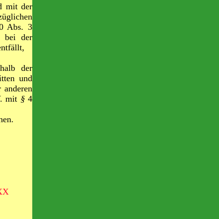
d mit der
züglichen
0 Abs. 3
l bei der
tfällt,
rhalb der
itten und
r anderen
V. mit
§
4
hen.
XX