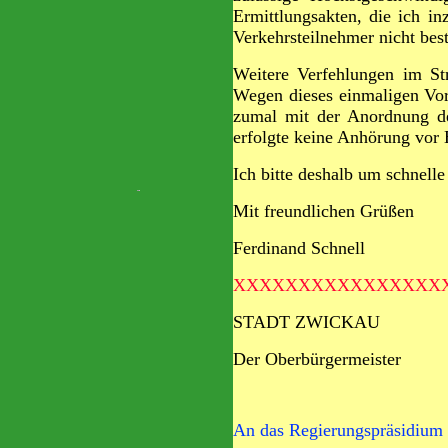
Ermittlungsakten, die ich in
Verkehrsteilnehmer nicht bes
Weitere Verfehlungen im St
Wegen dieses einmaligen Vorf
zumal mit der Anordnung der
erfolgte keine Anhörung vor 
Ich bitte deshalb um schnell
Mit freundlichen Grüßen
Ferdinand Schnell
XXXXXXXXXXXXXXXX
STADT ZWICK
Der Oberbürgermeister
An das Regierungspräsidium