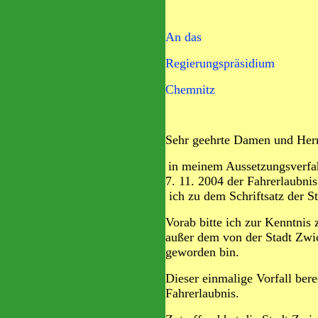
An das
Regierungspräsidium
Chemnitz
Sehr geehrte Damen und Her
in meinem Aussetzungsverf
7. 11. 2004 der Fahrerlaubni
ich zu dem Schriftsatz der S
Vorab bitte ich zur Kenntnis 
außer dem von der Stadt Zwic
geworden bin.
Dieser einmalige Vorfall ber
Fahrerlaubnis.