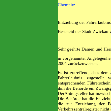
Chemnitz
Entziehung der Fahrerlaubnis
Bescheid der Stadt Zwickau 
Sehr geehrte Damen und Her
in vorgenannter Angelegenhei
2004 zurückzuweisen.
Es ist zutreffend, dass dem
Fahrerlaubnis zugestell
entsprechenden Führerschein
ihm die Behörde ein Zwangsg
DerAntragsteller hat inzwisc
Die Behörde hat die Entziehu
die zur Entziehung der Fa
Verkehrszentralregister nicht 