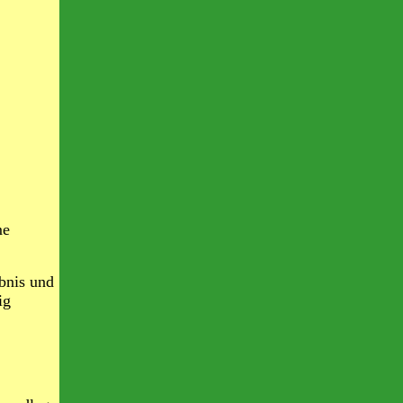
me
ubnis und
ig