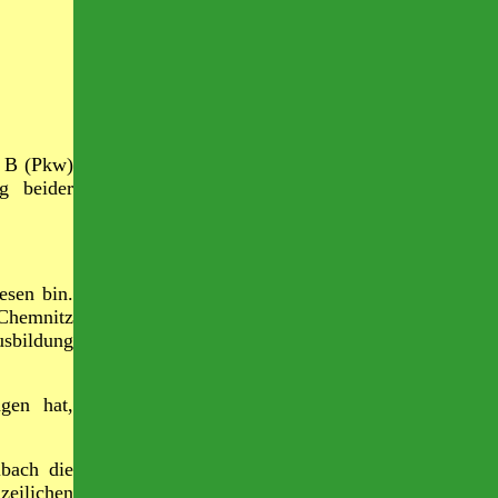
e B (Pkw)
g beider
esen bin.
 Chemnitz
usbildung
gen hat,
lbach die
eilichen