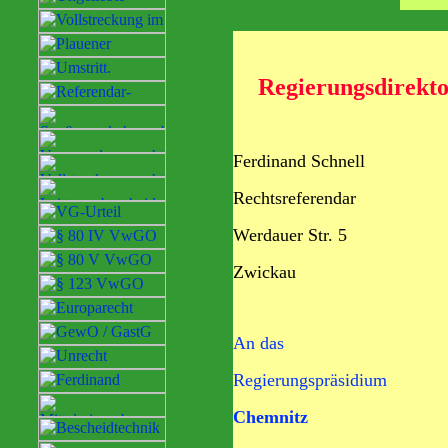
Regierungsdirekt
Ferdinand
Rechtsreferendar
Werdauer Str. 5
Zwickau
An das
Regierungspräsidium
Chemnitz