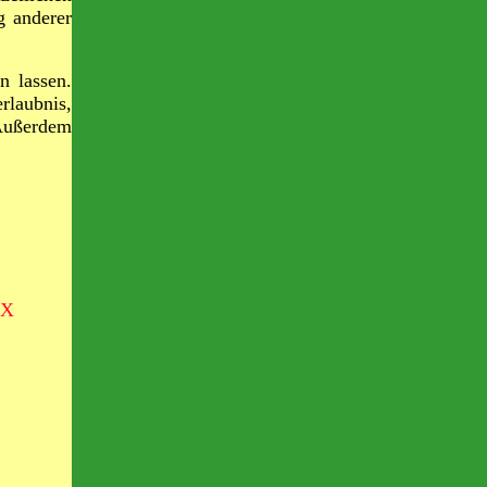
g anderer
n lassen.
rlaubnis,
 Außerdem
X