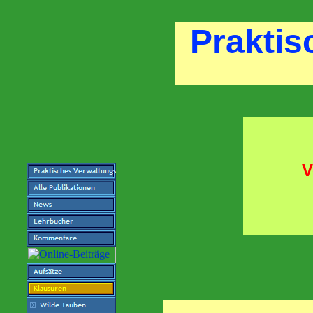
Praktis
V