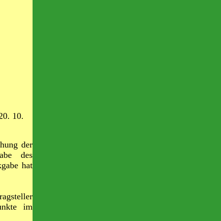
20. 10.
ehung der
gabe des
kgabe hat
ragsteller
unkte im