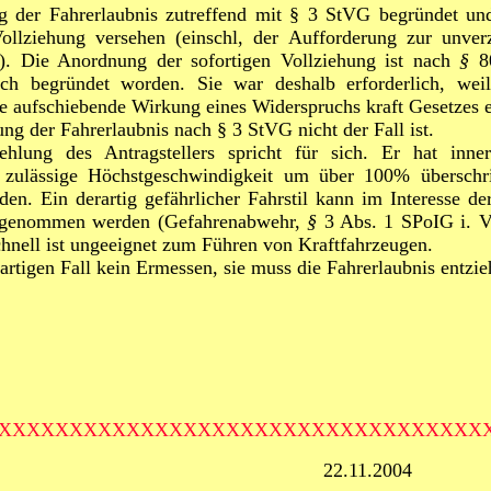
g der Fahrerlaubnis zutreffend mit § 3 StVG begründet un
ollziehung versehen (einschl, der Aufforderung zur unver
). Die Anordnung der sofortigen Vollziehung ist nach
§
8
ch begründet worden. Sie war deshalb erforderlich, wei
 aufschiebende Wirkung eines Widerspruchs kraft Gesetzes en
ung der Fahrerlaubnis nach § 3 StVG nicht der Fall ist.
fehlung des Antragstellers spricht für sich. Er hat inne
e zulässige Höchstgeschwindigkeit um über 100% überschr
den. Ein derartig gefährlicher Fahrstil kann im Interesse de
ingenommen werden (Gefahrenabwehr,
§
3 Abs. 1 SPoIG i. 
hnell ist ungeeignet zum Führen von Kraftfahrzeugen.
artigen Fall kein Ermessen, sie muss die Fahrerlaubnis entzie
XXXXXXXXXXXXXXXXXXXXXXXXXXXXXXXXXX
nell, Zwickau 22.11.2004