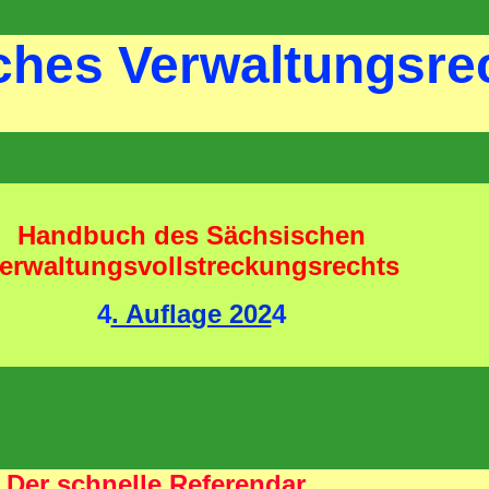
ches Verwaltungsre
Handbuch des Sächsischen
erwaltungsvollstreckungsrechts
4
. Auflage 202
4
Der schnelle Referendar