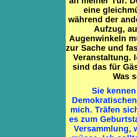
an meiner Tür. D
eine gleichm
während der ande
Aufzug, a
Augenwinkeln mu
zur Sache und fas
Veranstaltung. 
sind das für Gä
Was so
Sie kennen
Demokratischen 
mich. Träfen sic
es zum Geburtsta
Versammlung, w