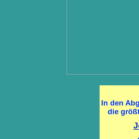
In den Ab
die größ
J