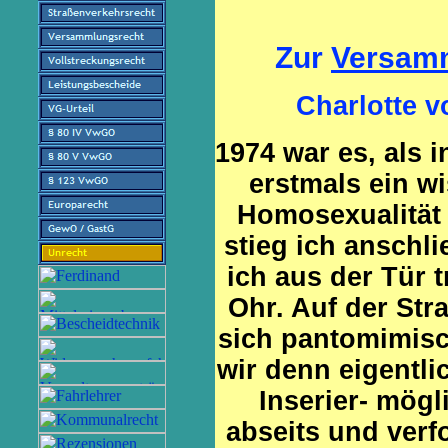
Zur
Versamm
Charlotte v
1974 war es, als i
erstmals ein w
Homosexualität
stieg ich anschl
ich aus der Tür 
Ohr. Auf der Str
sich pantomimisc
wir denn eigentl
Inserier- mögl
abseits und verf