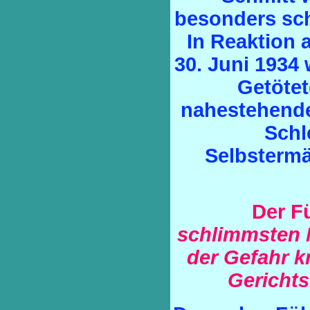
besonders sch
In Reaktion
30. Juni 1934
Getötet
nahestehende
Schle
Selbstermä
Der F
schlimmsten 
der Gefahr k
Gerichts