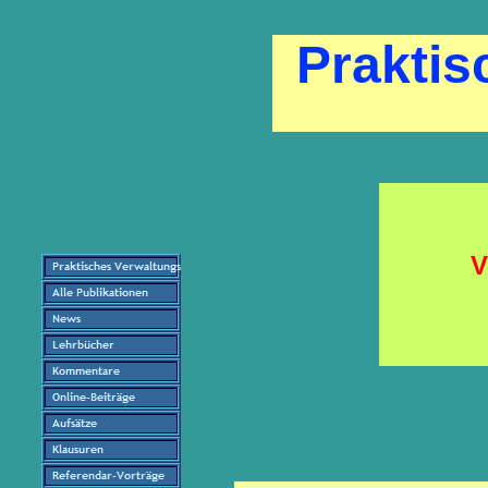
Praktis
V