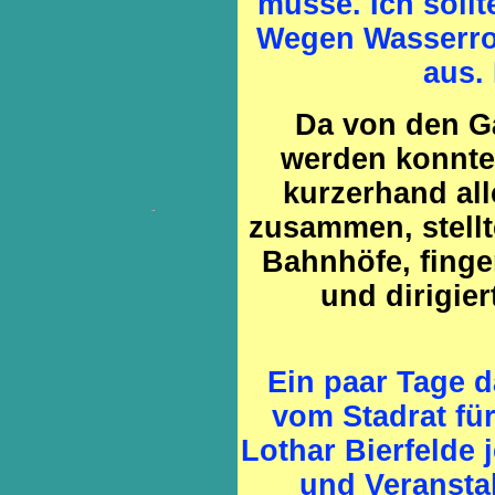
müsse. Ich sollt
Wegen Wasserroh
aus. 
Da von den Gä
werden konnte,
kurzerhand all
zusammen, stellt
Bahnhöfe, fing
und dirigie
Ein paar Tage d
vom Stadrat für
Lothar Bierfelde
und Veranst