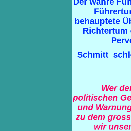
Der wahre Füh
Führertu
behauptete Ü
Richtertum 
Perv
Schmitt schl
Wer de
politischen G
und Warnunge
zu dem gross
wir unse