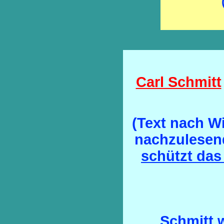
Carl Schmitt
(Text nach Wi
nachzulesen
schützt das
Schmitt w