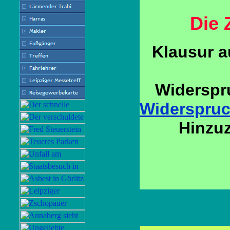
Die 
Klausur a
Widerspr
Widerspru
Hinzu