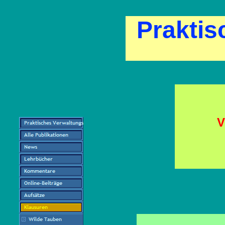
Praktis
V