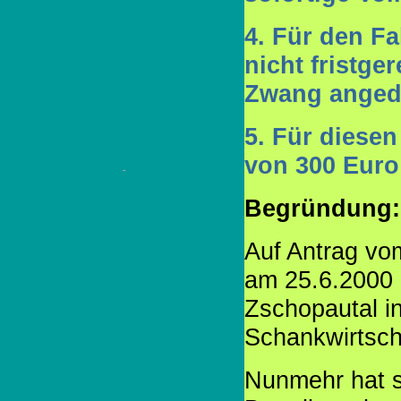
4. Für den Fa
nicht fristg
Zwang anged
5. Für diese
von 300 Euro 
Begründung:
Auf Antrag vo
am 25.6.2000 d
Zschopautal in
Schankwirtscha
Nunmehr hat si