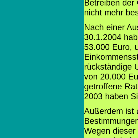
Betreiben der 
nicht mehr bes
Nach einer A
30.1.2004 hab
53.000 Euro, 
Einkommensst
rückständige 
von 20.000 Eu
getroffene Ra
2003 haben Sie
Außerdem ist 
Bestimmungen 
Wegen dieser 