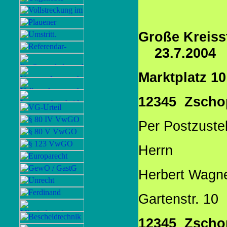
Große 
23.7.2004
Marktplatz 10
12345 Zscho
Per Postzuste
Herrn
Herbert Wagn
Gartenstr. 10
12345 Zscho