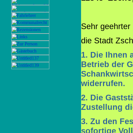
Sehr geehrter
die Stadt Zsc
1. Die Ihnen 
Betrieb der G
Schankwirtsch
widerrufen.
2. Die Gastst
Zustellung d
3. Zu den Fes
sofortige Vo