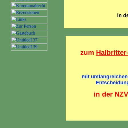
in d
zum
Halbritte
mit umfangreichen
Entscheidung
in der NZV