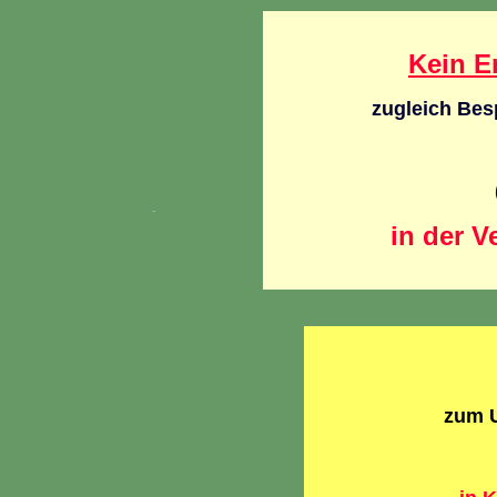
Kein E
zugleich Be
in der V
zum U