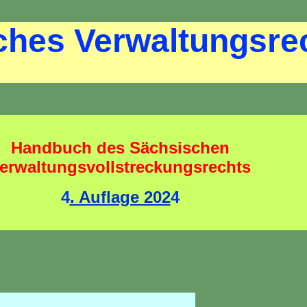
ches Verwaltungsre
Handbuch des Sächsischen
erwaltungsvollstreckungsrechts
4
. Auflage 202
4