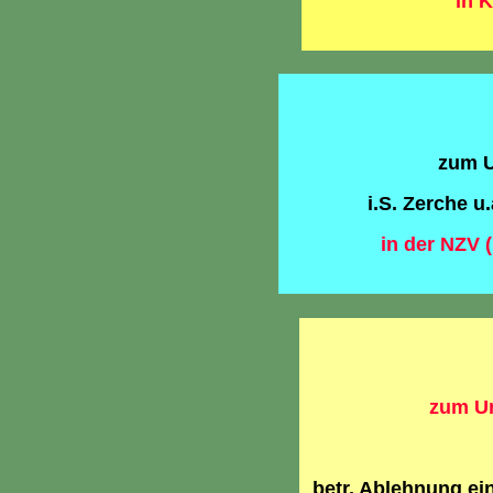
in 
zum U
i.S. Zerche u
in der NZV (
zum Ur
betr. Ablehnung e