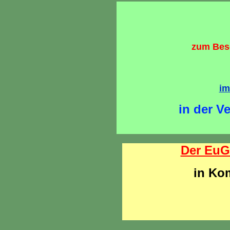
zum Bes
im
in der V
Der EuG
in Kom