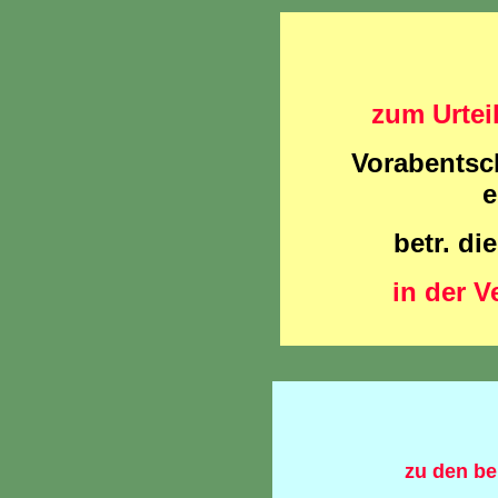
zum Urtei
Vorabentsc
e
betr. di
in der V
zu den be