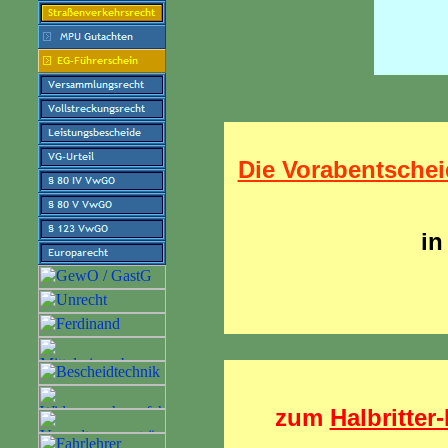
Die Vorabentsche
in
zum
Halbritte