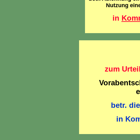
Nutzung ein
in
Komm
zum Urtei
Vorabentsc
e
betr. die
in Kom