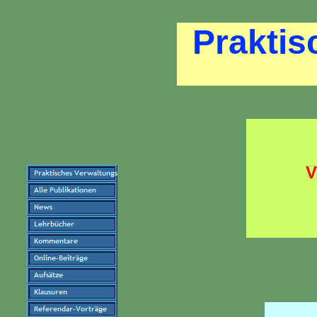
Praktis
V