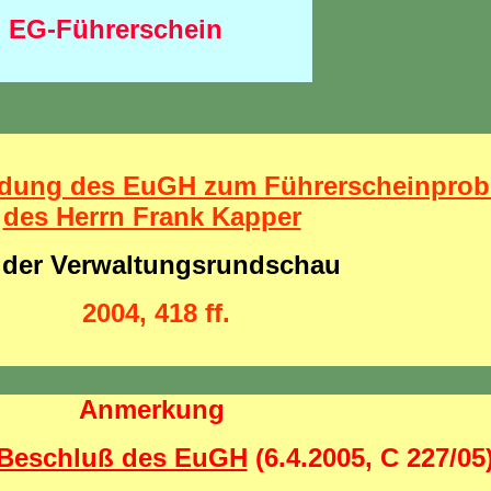
EG-Führerschein
idung des EuGH zum Führerscheinpro
des Herrn Frank Kapper
 der Verwaltungsrundschau
2004, 418 ff.
Anmerkung
r-Beschluß des EuGH
(6.4.2005, C 227/05