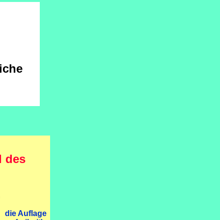
iche
I des
.
 die Auflage