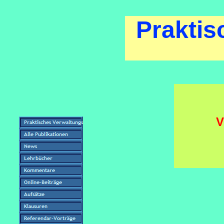
Praktis
V