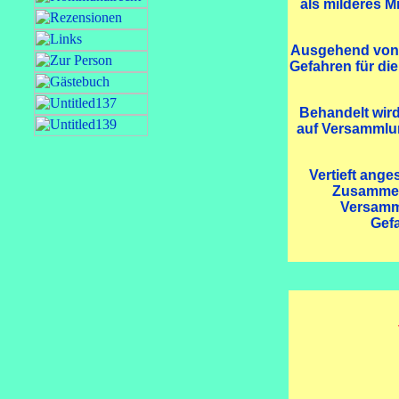
als milderes M
Ausgehend von d
Gefahren für di
Behandelt wir
auf Versammlun
Vertieft ang
Zusammenh
Versamml
Gefa