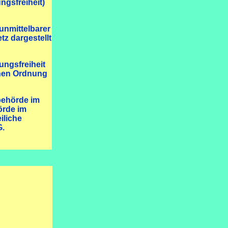
ngsfreiheit)
unmittelbarer
z dargestellt
ngsfreiheit
chen Ordnung
behörde im
örde im
iliche
G.