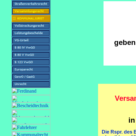
geben
Versa
i
Die Rspr. des 